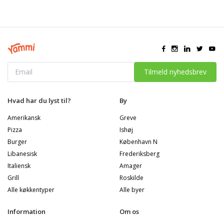
Tilmeld nyhedsbrev
Hvad har du lyst til?
By
Amerikansk
Greve
Pizza
Ishøj
Burger
København N
Libanesisk
Frederiksberg
Italiensk
Amager
Grill
Roskilde
Alle køkkentyper
Alle byer
Information
Om os