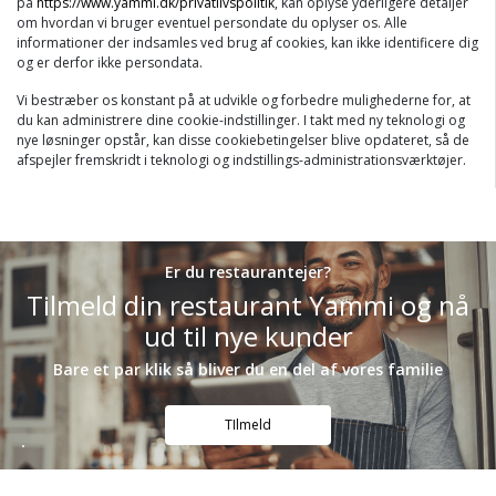
på
https://www.yammi.dk/privatlivspolitik
, kan oplyse yderligere detaljer
om hvordan vi bruger eventuel persondate du oplyser os. Alle
informationer der indsamles ved brug af cookies, kan ikke identificere dig
og er derfor ikke persondata.
Vi bestræber os konstant på at udvikle og forbedre mulighederne for, at
du kan administrere dine cookie-indstillinger. I takt med ny teknologi og
nye løsninger opstår, kan disse cookiebetingelser blive opdateret, så de
afspejler fremskridt i teknologi og indstillings-administrationsværktøjer.
Er du restaurantejer?
Tilmeld din restaurant Yammi og nå
ud til nye kunder
Bare et par klik så bliver du en del af vores familie
TIlmeld