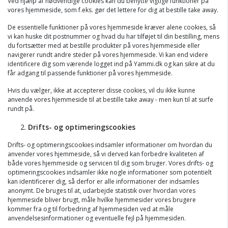
Ved hjælp af nødvendige cookies kan du benytte vigtige funktioner på
vores hjemmeside, som f.eks. gør det lettere for dig at bestille take away.
De essentielle funktioner på vores hjemmeside kræver alene cookies, så
vi kan huske dit postnummer og hvad du har tilføjet til din bestilling, mens
du fortsætter med at bestille produkter på vores hjemmeside eller
navigerer rundt andre steder på vores hjemmeside. Vi kan end videre
identificere dig som værende logget ind på Yammi.dk og kan sikre at du
får adgang til passende funktioner på vores hjemmeside.
Hvis du vælger, ikke at accepterer disse cookies, vil du ikke kunne
anvende vores hjemmeside til at bestille take away - men kun til at surfe
rundt på.
Drifts- og optimeringscookies
Drifts- og optimeringscookies indsamler informationer om hvordan du
anvender vores hjemmeside, så vi derved kan forbedre kvaliteten af
både vores hjemmeside og servicen til dig som bruger. Vores drifts- og
optimeringscookies indsamler ikke nogle informationer som potentielt
kan identificerer dig, så derfor er alle informationer der indsamles
anonymt. De bruges til at, udarbejde statistik over hvordan vores
hjemmeside bliver brugt, måle hvilke hjemmesider vores brugere
kommer fra og til forbedring af hjemmesiden ved at måle
anvendelsesinformationer og eventuelle fejl på hjemmesiden.