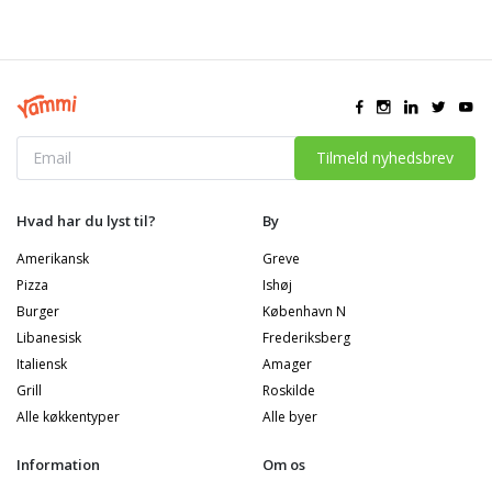
Tilmeld nyhedsbrev
Hvad har du lyst til?
By
Amerikansk
Greve
Pizza
Ishøj
Burger
København N
Libanesisk
Frederiksberg
Italiensk
Amager
Grill
Roskilde
Alle køkkentyper
Alle byer
Information
Om os