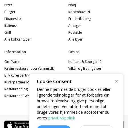
Pizza
Ishøj
Burger
København N
Libanesisk
Frederiksberg
Italiensk
Amager
Grill
Roskilde
Alle køkkentyper
Alle byer
Information
Om os
Om Yammi
Kontakt & Spørgsmål
Få din restaurant på Yammi.dk
Vilkår og Betingelser
Bliv kurérpartner
Privatlivspolitik
Cookie Consent
Kurérpartner logind
Cookiepolitik
Denne hjemmeside bruger cookies eller
Restaurant logind
Privatlivspolitik - Partner
lignende teknologier for at forbedre din
Restaurant PWA Logind
Privatlivspolitik - Kurérpartner
browseroplevelse og give personlige
anbefalinger. Ved at fortsætte med at
bruge vores hjemmeside accepterer du
vores
privatlivspolitik