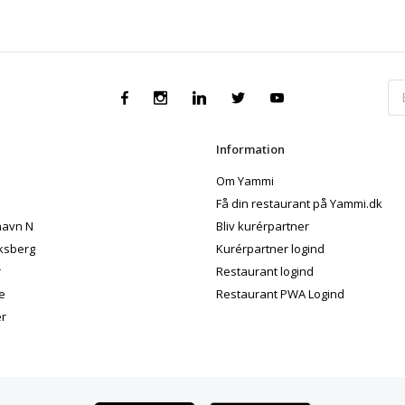
Information
Om Yammi
Få din restaurant på Yammi.dk
avn N
Bliv kurérpartner
ksberg
Kurérpartner logind
r
Restaurant logind
e
Restaurant PWA Logind
er