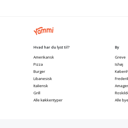
Hvad har du lyst til?
By
Amerikansk
Greve
Pizza
Ishøj
Burger
Københ
Libanesisk
Frederi
Italiensk
Amage
Grill
Roskild
Alle køkkentyper
Alle by