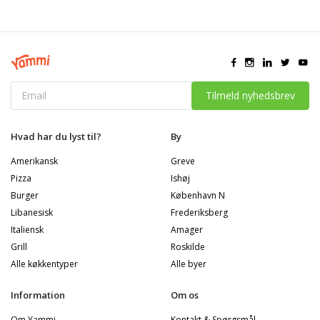
Tilmeld nyhedsbrev
Hvad har du lyst til?
By
Amerikansk
Greve
Pizza
Ishøj
Burger
København N
Libanesisk
Frederiksberg
Italiensk
Amager
Grill
Roskilde
Alle køkkentyper
Alle byer
Information
Om os
Om Yammi
Kontakt & Spørgsmål