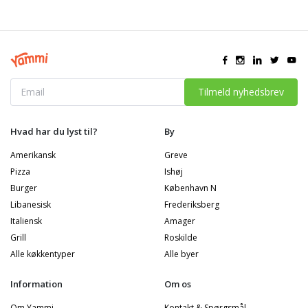
Tilmeld nyhedsbrev
Hvad har du lyst til?
By
Amerikansk
Greve
Pizza
Ishøj
Burger
København N
Libanesisk
Frederiksberg
Italiensk
Amager
Grill
Roskilde
Alle køkkentyper
Alle byer
Information
Om os
Om Yammi
Kontakt & Spørgsmål