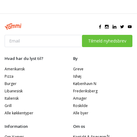
Tilmeld nyhedsbrev
Hvad har du lyst til?
By
Amerikansk
Greve
Pizza
Ishøj
Burger
København N
Libanesisk
Frederiksberg
Italiensk
Amager
Grill
Roskilde
Alle køkkentyper
Alle byer
Information
Om os
Om Yammi
Kontakt & Spørgsmål