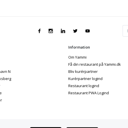
Information
Om Yammi
Få din restaurant på Yammi.dk
avn N
Bliv kurérpartner
ksberg
Kurérpartner logind
r
Restaurant logind
e
Restaurant PWA Logind
er