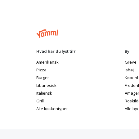
Hvad har du lyst til?
By
Amerikansk
Greve
Pizza
Ishøj
Burger
Københ
Libanesisk
Frederi
Italiensk
Amage
Grill
Roskild
Alle køkkentyper
Alle by