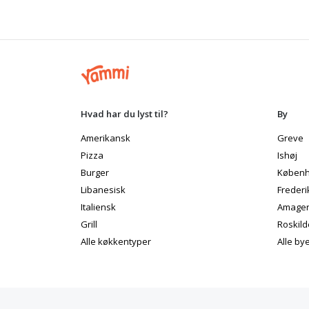
Hvad har du lyst til?
By
Amerikansk
Greve
Pizza
Ishøj
Burger
Københ
Libanesisk
Frederi
Italiensk
Amage
Grill
Roskild
Alle køkkentyper
Alle by