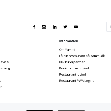
Information
Om Yammi
Få din restaurant på Yammi.dk
avn N
Bliv kurérpartner
ksberg
Kurérpartner logind
r
Restaurant logind
e
Restaurant PWA Logind
er