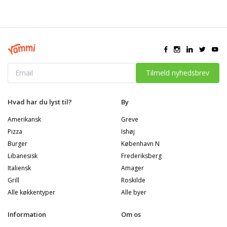
Tilmeld nyhedsbrev
Hvad har du lyst til?
By
Amerikansk
Greve
Pizza
Ishøj
Burger
København N
Libanesisk
Frederiksberg
Italiensk
Amager
Grill
Roskilde
Alle køkkentyper
Alle byer
Information
Om os